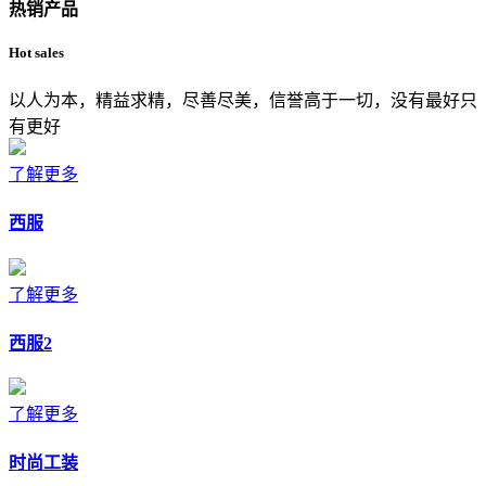
热销产品
Hot sales
以人为本，精益求精，尽善尽美，信誉高于一切，没有最好只
有更好
了解更多
西服
了解更多
西服2
了解更多
时尚工装