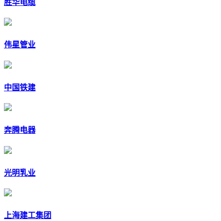
胜华电缆
伟星管业
中国铁建
奔腾电器
光明乳业
上海建工集团