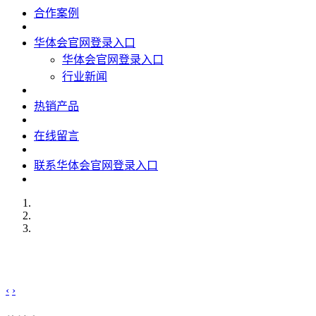
合作案例
华体会官网登录入口
华体会官网登录入口
行业新闻
热销产品
在线留言
联系华体会官网登录入口
‹
›