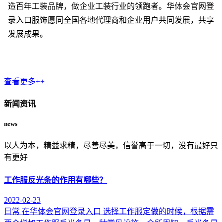
造百年工装品牌，做企业工装行业的领跑者。华体会官网登
录入口服饰愿同全国各地代理商和企业用户共同发展，共享
发展成果。
查看更多++
新闻资讯
news
以人为本，精益求精，尽善尽美，信誉高于一切，没有最好只
有更好
工作服反光条的作用有哪些？
2022-02-23
日常 在华体会官网登录入口 选择工作服定做的时候，根据需