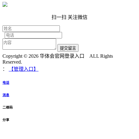
扫一扫 关注微信
提交留言
Copyright © 2026 华体会官网登录入口 ALL Rights
Reserved.
：
【管理入口】
电话
消息
二维码
分享