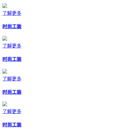
了解更多
时尚工装
了解更多
时尚工装
了解更多
时尚工装
了解更多
时尚工装