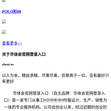
POLO衫08
查看更多++
关于华体会官网登录入口
about us
以人为本，精益求精，尽善尽美，信誉高于一切，没有最好只
有更好
华体会官网登录入口 （自主品牌：华体会官网登录入
口）是一家专门从事工作服设计、生产、销售为
一体的专业服饰机构。
公司自创业以来，经过初期的创业阶