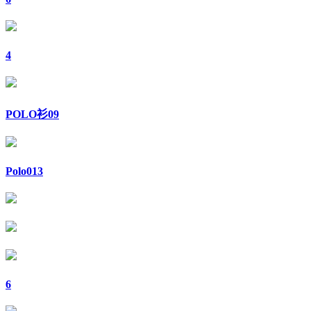
4
POLO衫09
Polo013
6