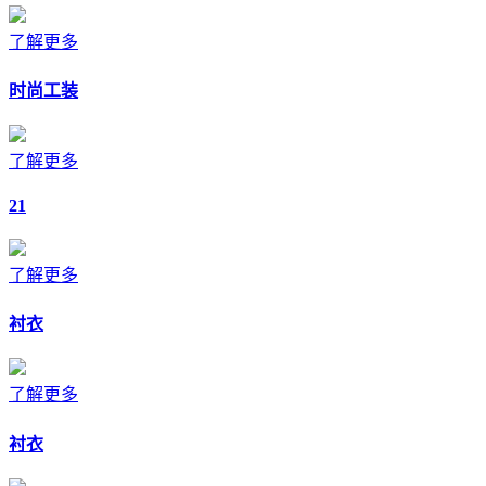
了解更多
时尚工装
了解更多
21
了解更多
衬衣
了解更多
衬衣