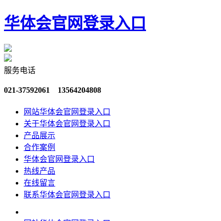
华体会官网登录入口
服务电话
021-37592061 13564204808
网站华体会官网登录入口
关于华体会官网登录入口
产品展示
合作案例
华体会官网登录入口
热线产品
在线留言
联系华体会官网登录入口