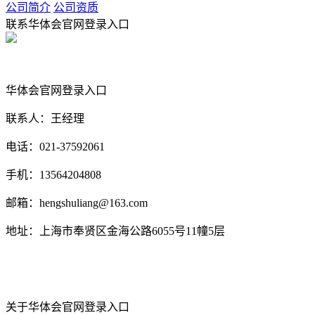
公司简介
公司资质
联系华体会官网登录入口
华体会官网登录入口
联系人：王经理
电话：021-37592061
手机：13564204808
邮箱：hengshuliang@163.com
地址：上海市奉贤区金海公路6055号11幢5层
关于华体会官网登录入口