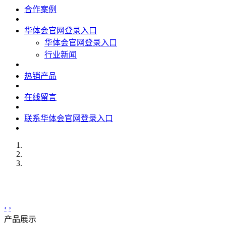
合作案例
华体会官网登录入口
华体会官网登录入口
行业新闻
热销产品
在线留言
联系华体会官网登录入口
‹
›
产品展示