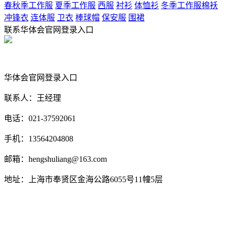
春秋季工作服
夏季工作服
西服
衬衫
体恤衫
冬季工作服棉袄
冲锋衣
连体服
卫衣
棒球帽
保安服
围裙
联系华体会官网登录入口
华体会官网登录入口
联系人：王经理
电话：021-37592061
手机：13564204808
邮箱：hengshuliang@163.com
地址：上海市奉贤区金海公路6055号11幢5层