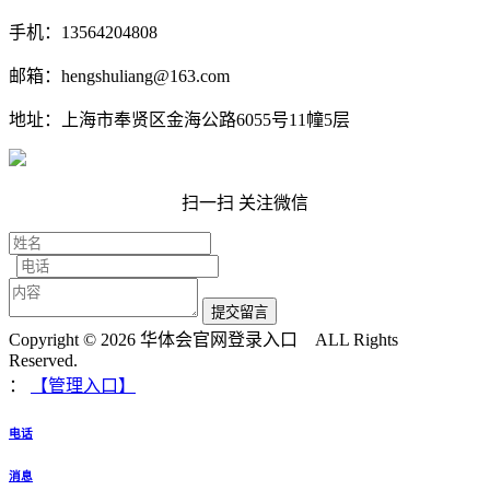
手机：13564204808
邮箱：hengshuliang@163.com
地址：上海市奉贤区金海公路6055号11幢5层
扫一扫 关注微信
提交留言
Copyright © 2026 华体会官网登录入口 ALL Rights
Reserved.
：
【管理入口】
电话
消息