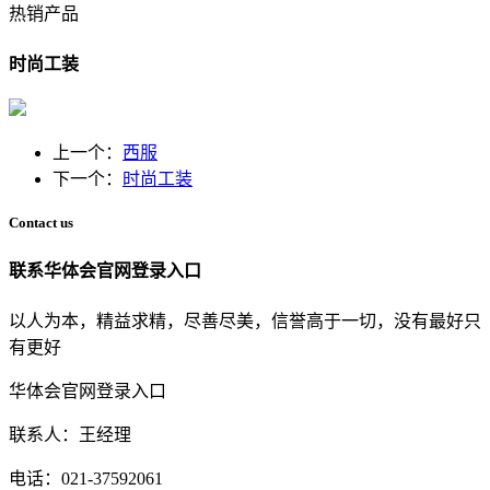
热销产品
时尚工装
上一个：
西服
下一个：
时尚工装
Contact us
联系华体会官网登录入口
以人为本，精益求精，尽善尽美，信誉高于一切，没有最好只
有更好
华体会官网登录入口
联系人：王经理
电话：021-37592061