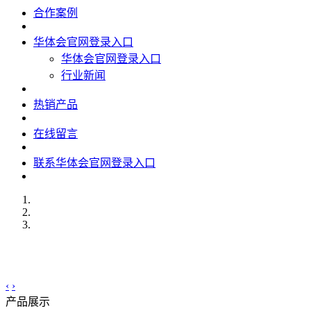
合作案例
华体会官网登录入口
华体会官网登录入口
行业新闻
热销产品
在线留言
联系华体会官网登录入口
‹
›
产品展示