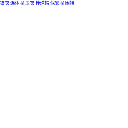
锋衣
连体服
卫衣
棒球帽
保安服
围裙