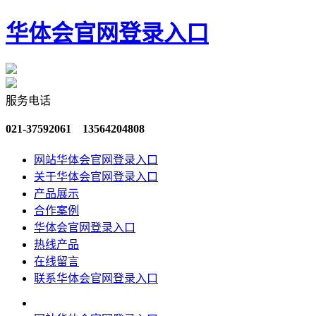
华体会官网登录入口
服务电话
021-37592061 13564204808
网站华体会官网登录入口
关于华体会官网登录入口
产品展示
合作案例
华体会官网登录入口
热线产品
在线留言
联系华体会官网登录入口