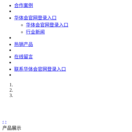
合作案例
华体会官网登录入口
华体会官网登录入口
行业新闻
热销产品
在线留言
联系华体会官网登录入口
‹
›
产品展示